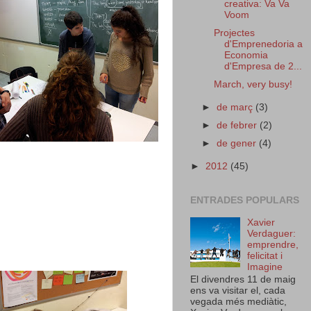
creativa: Va Va
Voom
Projectes
d'Emprenedoria a
Economia
d'Empresa de 2...
March, very busy!
►
de març
(3)
►
de febrer
(2)
►
de gener
(4)
►
2012
(45)
ENTRADES POPULARS
Xavier
Verdaguer:
emprendre,
felicitat i
Imagine
El divendres 11 de maig
ens va visitar el, cada
vegada més mediàtic,