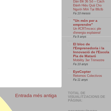
Dàn Đề 36 Số – Cách
Đánh Hiệu Quả Cho
Người Mới Tại 88clb
Fa 10 mesos
"Un món per a
emprendre"
Un #CRTmcecc ple
d'energia esplaiera!
Fa 9 anys
El bloc de
l'Emprenedoria i la
Innovació de l'Escola
Pia de Mataró
Mobility 3er Trimestre
Fa 10 anys
EyeCopter
Retornos Colectivos
Fa 11 anys
TOTAL DE
Entrada més antiga
VISUALITZACIONS DE
PÀGINA: