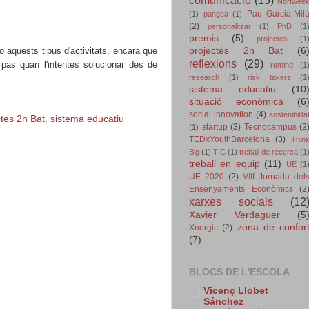
Nortwee
Pau Garcia-Mil
(1)
pangea
(1)
(2)
personalitzar
(1)
PhD
(1
premis
(5)
projectes
(1
no aq
uests tipus d'activitats
,
encara que
projectes 2n Bat
(6
reflexions
(29)
as quan l'intentes solucionar des de
remind
(1
research
(1)
risk takers
(1
sistema educatiu
(10
situació econòmica
(6
social innovation
(4)
sostenibilita
ctes 2n Bat
,
sistema educatiu
startup
(3)
Tecnocampus
(2
(1)
TEDxYouthBarcelona
(3)
Thin
Big
(1)
TIC
(1)
treball de recerca
(1
treball en equip
(11)
UE
(1
UE 2020
(2)
VIII Jornada del
Ensenyaments Econòmics
(2
xarxes socials
(12
Xavier Verdaguer
(5
zona de confor
Xnergic
(2)
(7)
BLOCS DE L'ESCOLA
Vicenç Llobet
Sánchez