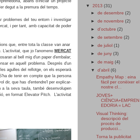
renedoria, abans d'iniciar un projecte
▼
2013
(31)
fer degut a la premura del temps.
►
de desembre
(2)
roblemes del teu entorn i investigar
►
de novembre
(2)
rcat, i per tant, amb capacitat de poder
►
d’octubre
(2)
►
de setembre
(2)
cions que, entre tota la classe van anar
►
de juliol
(1)
).
L'activitat, que jo l'anomeno
MERCAT
►
de juny
(3)
osaran al bell mig d'un paper d'embalar;
►
de maig
(4)
ensar en aquell problema. Després d'un
les agulles del rellotge, on els esperarà
▼
d’abril
(6)
 S'ha de tenir en compte que la persona
Empathy Map : eina
l dir, que has d'entendre'l per explicar-
fàcil per conèixer el
nostre cl...
n a
la seva taula
, també desenvolupen
ió, en format Elevator Pitch. L'activitat
JOVES+
CIÈNCIA+EMPREN
EDORIA = LAC
Visual Thinking:
descripció del
procés de
producci...
Torna la publicitat