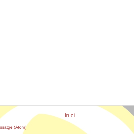
Inici
issatge (Atom)