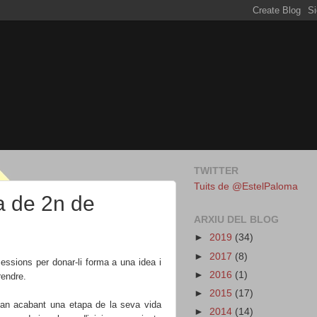
TWITTER
Tuits de @EstelPaloma
a de 2n de
ARXIU DEL BLOG
►
2019
(34)
►
2017
(8)
ssions per donar-li forma a una idea i
►
2016
(1)
rendre.
►
2015
(17)
 estan acabant una etapa de la seva vida
►
2014
(14)