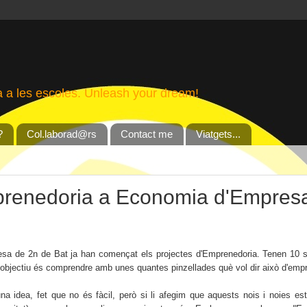
a a les escoles. Unleash your dream!
?
Col.laborad@rs
Contact me
Viatgets...
prenedoria a Economia d'Empres
esa de 2n de Bat ja han començat els projectes d'Emprenedoria. Tenen 10 se
l'objectiu és
comprendre amb unes quantes pinzellades què vol dir això d'emp
 d'una idea, fet que no és fàcil, però si li afegim que aquests nois i noies