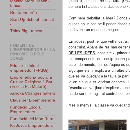
(escola), per obrir-ne una altra (U
Making More Health -
tancat -
sempre hi ha sessions d'autoconeixe
Repte Emprèn
Com hem treballat la idea? Doncs 
Start Up School - tancat
quines solucions se li poden donar, 
-
esdevenir un model de negoci.
Think Big - tancat -
En aquest post, el que vull mostrar,
FOMENT DE
construint. Abans de res
han de fer 
L'EMPRENEDORIA I LA
DE LES IDEES
, consisteix, primer 
INNOVACIÓ PELS
JOVES
els components de l'equip posen par
parell de minuts, un de l'equip es qu
Educar el talent
algú que els hi explicarà un altre 
emprenedor (FPdGi)
que es va quedant a la taula (a parti
Emprenedoria Social a
lo en els que et vindran després. 
Cultura Religiosa 1 Bat
(Escola Pia Mataró)
l'escolta activa (han d'explicar a un
Ashoka Changesmakers
ha de ser molt àgil; el control del 
Claus per Bioemprendre
Més o menys, la classe va quedar d
Fundació Escola
Emprenedors
Fundació del Món Rural
Kit Joves Emprenedors