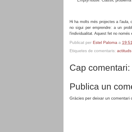
EmptyHouse: Clàssic problema d
Hi ha molts més projectes a l'aula,
no sigui per emprendre: a
un prob
l'individualitat. Aquest fet no només 
Publicat per
Estel Paloma
a
19:5
Etiquetes de comentaris:
actitud
Cap comentari:
Publica un come
Gràcies per deixar un comentari 