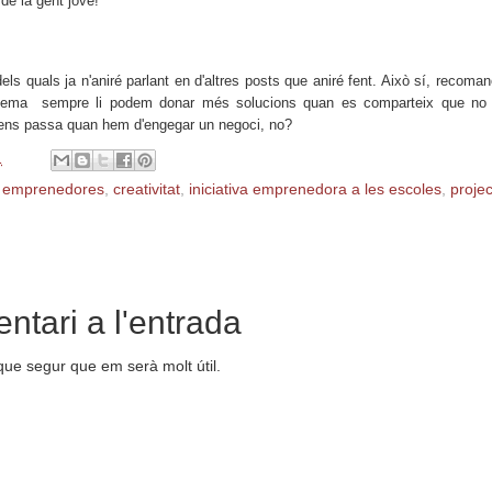
e la gent jove!
 dels quals
ja n'aniré parlant en d'alt
res posts que aniré fent. Això sí, recoma
lema sempre li podem donar més sol
ucions quan es comparteix que no p
e
ns passa quan
hem d'engegar un negoci
, no?
1
s emprenedores
,
creativitat
,
iniciativa emprenedora a les escoles
,
proje
ntari a l'entrada
que segur que em serà molt útil.