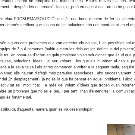
niversitat), encara ho complica una miqueta més. En les meves classes d'Emp
ment, i després les de creació d'equips, però en aquest cas, no ho he pogut 
en clau PROBLEMA/SOLUCIÓ, que és una bona manera de fer-ho: detectar p
per després verificar que alguna de les solucions són una oportunitat en el me
 són alguns dels problemes que van detectar els equips, i les possibles solu
equips de 3 o 4 persones (habitualment les dels equips definitius del projecte
de tot,
en
posar-se d'acord en quin problema volen solucionar, que és el que p
aules, solucions, idees,...al seu voltant, les que els hi vénen al cap al p
eda a la seva taula i els altres comencen a voltar a la següent taula, seguint 
problema; ells hauran d'afegir més paraules associades,i així succesivament.
r del 2n desplaçament), ja no és la que ha pensat en aquell problema, i això vo
L'activitat és molt rica: a més del volum d'idees que troben quan retorne
 altre un problema que no és el teu, i per tant, l'han d'entendre) i la comunicac
temps és fonamental.
istribuïda d'aquesta manera quan es va desenvolupar: