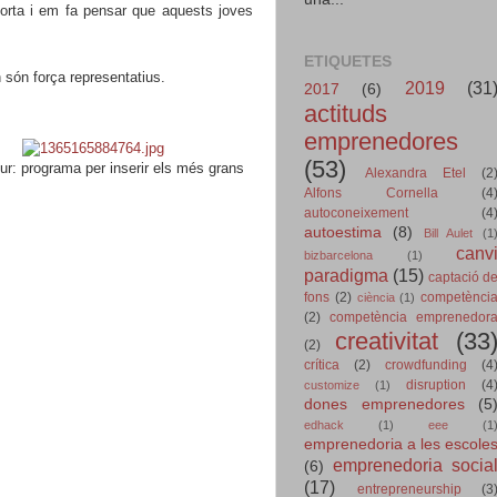
forta i em fa pensar que aquests joves
ETIQUETES
són força representatius.
2019
(31
2017
(6)
actituds
emprenedores
(53)
ur: programa per inserir els més grans
Alexandra Etel
(2
Alfons Cornella
(4
autoconeixement
(4
autoestima
(8)
Bill Aulet
(1
canv
bizbarcelona
(1)
paradigma
(15)
captació d
fons
(2)
competènci
ciència
(1)
(2)
competència emprenedor
creativitat
(33
(2)
crítica
(2)
crowdfunding
(4
disruption
(4
customize
(1)
dones emprenedores
(5
edhack
(1)
eee
(1
emprenedoria a les escole
emprenedoria socia
(6)
(17)
entrepreneurship
(3