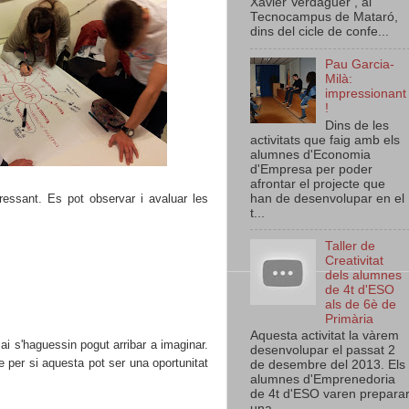
Xavier Verdaguer , al
Tecnocampus de Mataró,
dins del cicle de confe...
Pau Garcia-
Milà:
impressionant
!
Dins de les
activitats que faig amb els
alumnes d'Economia
d'Empresa per poder
afrontar el projecte que
ressant. Es pot observar i avaluar les
han de desenvolupar en el
t...
Taller de
Creativitat
dels alumnes
de 4t d'ESO
als de 6è de
Primària
Aquesta activitat la vàrem
ai s'haguessin pogut arribar a imaginar.
desenvolupar el passat 2
te per si aquesta pot ser una oportunitat
de desembre del 2013. Els
alumnes d'Emprenedoria
de 4t d'ESO varen prepara
una...