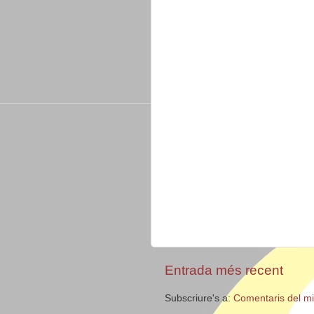
Entrada més recent
Subscriure's a:
Comentaris del m