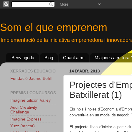
Som el que emprenem
Implementació de la iniciativa emprenedora i innovador
Benvinguda
Blog
Quant a mi
M'ajudes a millorar
XERRADES EDUCACIÓ
14 D’ABR. 2013
Fundació Jaume Bofill
Projectes d'Em
Batxillerat (1)
PREMIS I CONCURSOS
Imagine Silicon Valley
Audi Creativity
Els nois i noies d'Economia d'Empr
Challenge
convertir-la en un model de negoci:
Imagine Express
Yuzz (tancat)
El projecte l'han d'iniciar a partir