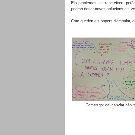
Els problemes, es repeteixen, però
podran donar noves solucions als v
Com queden els papers d'embalar, de
Come&go: cal canviar hàbit