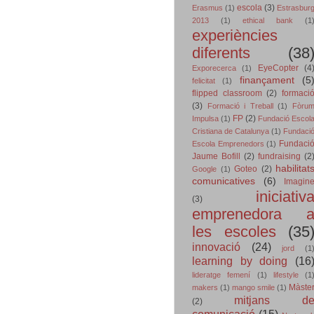
escola
(3)
Erasmus
(1)
Estrasbur
2013
(1)
ethical bank
(1
experiències
diferents
(38
EyeCopter
(4
Exporecerca
(1)
finançament
(5
felicitat
(1)
flipped classroom
(2)
formaci
(3)
Formació i Treball
(1)
Fòru
FP
(2)
Impulsa
(1)
Fundació Escol
Cristiana de Catalunya
(1)
Fundaci
Fundaci
Escola Emprenedors
(1)
Jaume Bofill
(2)
fundraising
(2
habilitat
Goteo
(2)
Google
(1)
comunicatives
(6)
Imagin
iniciativ
(3)
emprenedora 
les escoles
(35
innovació
(24)
jord
(1
learning by doing
(16
lideratge femení
(1)
lifestyle
(1
Màste
makers
(1)
mango smile
(1)
mitjans d
(2)
comunicació
(15)