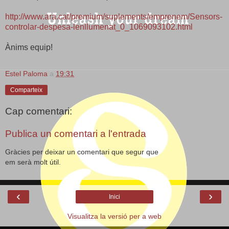
http://www.ara.cat/premium/suplements/emprenem/Sensors-
controlar-despesa-lenllumenat_0_1069093102.html
Ànims equip!
Estel Paloma
a
19:31
Comparteix
Cap comentari:
Publica un comentari a l'entrada
Gràcies per deixar un comentari que segur que
em serà molt útil.
‹
›
Inici
Visualitza la versió per a web