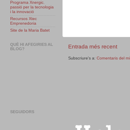
Programa Xnergic.
passió per la tecnologia
i la innovació
Recursos Xtec
Emprenedoria
Site de la Maria Batet
QUÈ HI AFEGIRIES AL
Entrada més recent
BLOG?
Subscriure's a:
Comentaris del m
SEGUIDORS