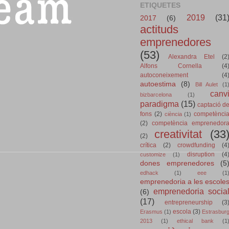
ETIQUETES
2019
(31
2017
(6)
actituds
emprenedores
(53)
Alexandra Etel
(2
Alfons Cornella
(4
autoconeixement
(4
autoestima
(8)
Bill Aulet
(1
canv
bizbarcelona
(1)
paradigma
(15)
captació d
fons
(2)
competènci
ciència
(1)
(2)
competència emprenedor
creativitat
(33
(2)
crítica
(2)
crowdfunding
(4
disruption
(4
customize
(1)
dones emprenedores
(5
edhack
(1)
eee
(1
emprenedoria a les escole
emprenedoria socia
(6)
(17)
entrepreneurship
(3
escola
(3)
Erasmus
(1)
Estrasbur
2013
(1)
ethical bank
(1