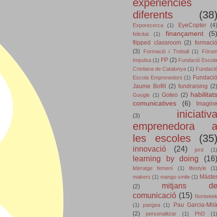
experiències
diferents
(38
EyeCopter
(4
Exporecerca
(1)
finançament
(5
felicitat
(1)
flipped classroom
(2)
formaci
(3)
Formació i Treball
(1)
Fòru
FP
(2)
Impulsa
(1)
Fundació Escol
Cristiana de Catalunya
(1)
Fundaci
Fundaci
Escola Emprenedors
(1)
Jaume Bofill
(2)
fundraising
(2
habilitat
Goteo
(2)
Google
(1)
comunicatives
(6)
Imagin
iniciativ
(3)
emprenedora 
les escoles
(35
innovació
(24)
jord
(1
learning by doing
(16
lideratge femení
(1)
lifestyle
(1
Màste
makers
(1)
mango smile
(1)
mitjans d
(2)
comunicació
(15)
Nortwee
Pau Garcia-Mil
(1)
pangea
(1)
(2)
personalitzar
(1)
PhD
(1