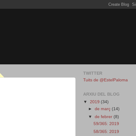
TWITTER
Tuits de @EstelPaloma
ARXIU DEL BLOG
▼
2019
(34)
►
de març
(14)
▼
de febrer
(8)
59/365: 2019
58/365: 2019