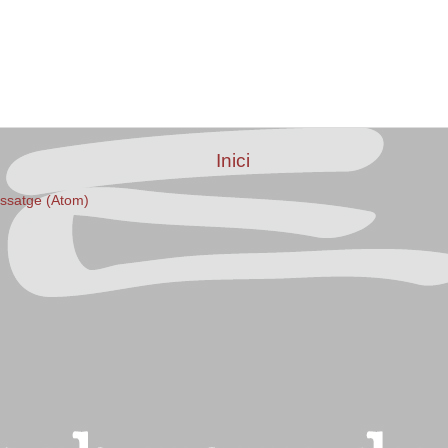
Inici
issatge (Atom)