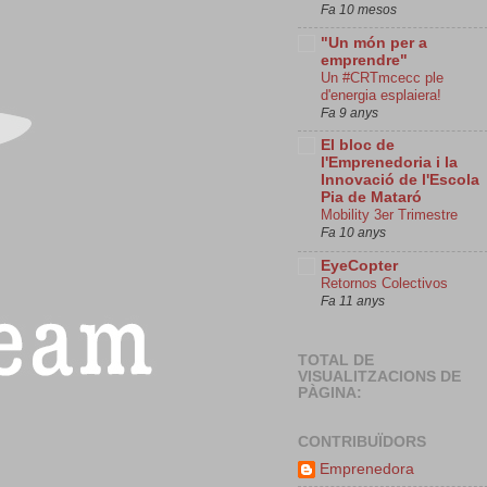
Fa 10 mesos
"Un món per a
emprendre"
Un #CRTmcecc ple
d'energia esplaiera!
Fa 9 anys
El bloc de
l'Emprenedoria i la
Innovació de l'Escola
Pia de Mataró
Mobility 3er Trimestre
Fa 10 anys
EyeCopter
Retornos Colectivos
Fa 11 anys
TOTAL DE
VISUALITZACIONS DE
PÀGINA:
CONTRIBUÏDORS
Emprenedora