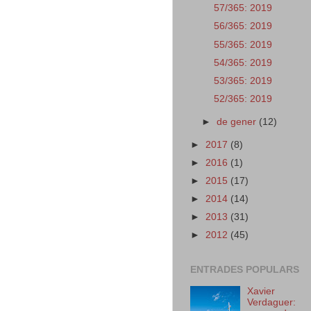
57/365: 2019
56/365: 2019
55/365: 2019
54/365: 2019
53/365: 2019
52/365: 2019
►
de gener
(12)
►
2017
(8)
►
2016
(1)
►
2015
(17)
►
2014
(14)
►
2013
(31)
►
2012
(45)
ENTRADES POPULARS
Xavier
Verdaguer: