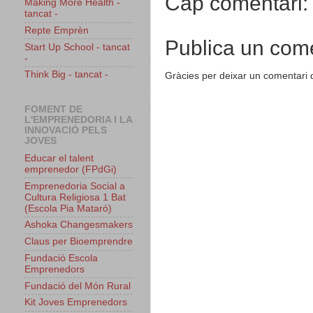
Cap comentari:
Making More Health -
tancat -
Repte Emprèn
Publica un come
Start Up School - tancat
-
Think Big - tancat -
Gràcies per deixar un comentari 
FOMENT DE
L'EMPRENEDORIA I LA
INNOVACIÓ PELS
JOVES
Educar el talent
emprenedor (FPdGi)
Emprenedoria Social a
Cultura Religiosa 1 Bat
(Escola Pia Mataró)
Ashoka Changesmakers
Claus per Bioemprendre
Fundació Escola
Emprenedors
Fundació del Món Rural
Kit Joves Emprenedors