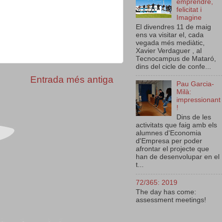
emprendre,
felicitat i
Imagine
El divendres 11 de maig
ens va visitar el, cada
vegada més mediàtic,
Xavier Verdaguer , al
Tecnocampus de Mataró,
dins del cicle de confe...
Entrada més antiga
Pau Garcia-
Milà:
impressionant
!
Dins de les
activitats que faig amb els
alumnes d'Economia
d'Empresa per poder
afrontar el projecte que
han de desenvolupar en el
t...
72/365: 2019
The day has come:
assessment meetings!