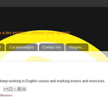
a a les escoles. Unleash your dream!
?
Col.laborad@rs
Contact me
Viatgets...
to keep working in English course and marking exams and exercices.
eflexions