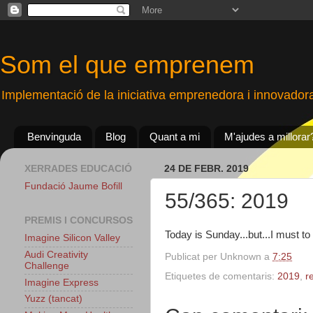
Som el que emprenem
Implementació de la iniciativa emprenedora i innovador
Benvinguda
Blog
Quant a mi
M'ajudes a millorar
XERRADES EDUCACIÓ
24 DE FEBR. 2019
Fundació Jaume Bofill
55/365: 2019
PREMIS I CONCURSOS
Today is Sunday...but...I must 
Imagine Silicon Valley
Audi Creativity
Publicat per
Unknown
a
7:25
Challenge
Etiquetes de comentaris:
2019
,
r
Imagine Express
Yuzz (tancat)