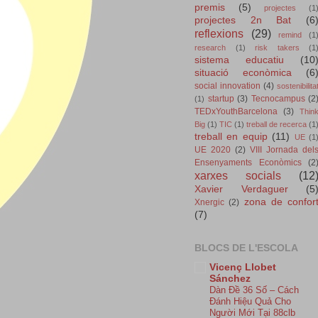
premis
(5)
projectes
(1
projectes 2n Bat
(6
reflexions
(29)
remind
(1
research
(1)
risk takers
(1
sistema educatiu
(10
situació econòmica
(6
social innovation
(4)
sostenibilita
startup
(3)
Tecnocampus
(2
(1)
TEDxYouthBarcelona
(3)
Thin
Big
(1)
TIC
(1)
treball de recerca
(1
treball en equip
(11)
UE
(1
UE 2020
(2)
VIII Jornada del
Ensenyaments Econòmics
(2
xarxes socials
(12
Xavier Verdaguer
(5
zona de confor
Xnergic
(2)
(7)
BLOCS DE L'ESCOLA
Vicenç Llobet
Sánchez
Dàn Đề 36 Số – Cách
Đánh Hiệu Quả Cho
Người Mới Tại 88clb