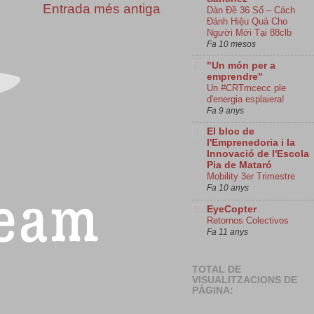
Entrada més antiga
Dàn Đề 36 Số – Cách
Đánh Hiệu Quả Cho
Người Mới Tại 88clb
Fa 10 mesos
"Un món per a
emprendre"
Un #CRTmcecc ple
d'energia esplaiera!
Fa 9 anys
El bloc de
l'Emprenedoria i la
Innovació de l'Escola
Pia de Mataró
Mobility 3er Trimestre
Fa 10 anys
EyeCopter
Retornos Colectivos
Fa 11 anys
TOTAL DE
VISUALITZACIONS DE
PÀGINA: