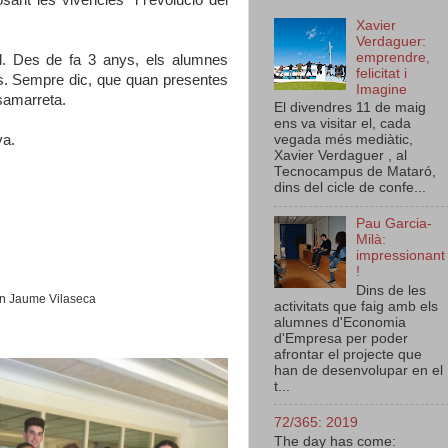
Xavier
Verdaguer:
emprendre,
l. Des de fa 3 anys, els alumnes
felicitat i
ts. Sempre dic, que quan presentes
Imagine
a samarreta.
El divendres 11 de maig
ens va visitar el, cada
va.
vegada més mediàtic,
Xavier Verdaguer , al
Tecnocampus de Mataró,
dins del cicle de confe...
Pau Garcia-
Milà:
impressionant
!
Dins de les
'en Jaume Vilaseca
activitats que faig amb els
alumnes d'Economia
d'Empresa per poder
afrontar el projecte que
han de desenvolupar en el
t...
72/365: 2019
The day has come: