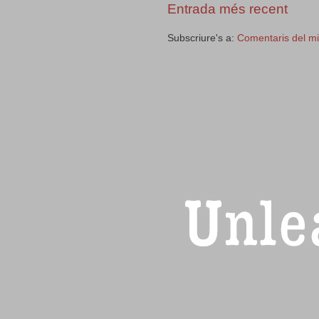
Entrada més recent
Subscriure's a:
Comentaris del m