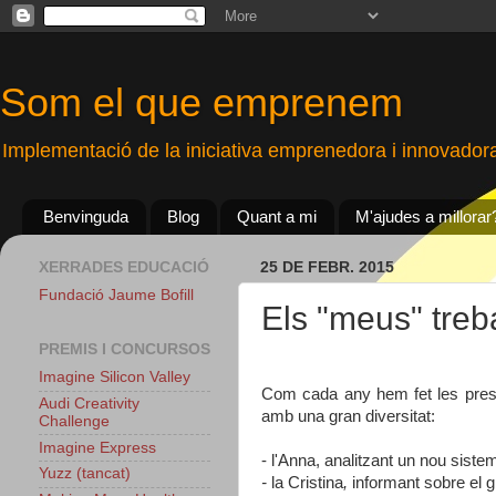
Som el que emprenem
Implementació de la iniciativa emprenedora i innovador
Benvinguda
Blog
Quant a mi
M'ajudes a millorar
XERRADES EDUCACIÓ
25 DE FEBR. 2015
Fundació Jaume Bofill
Els "meus" treb
PREMIS I CONCURSOS
Imagine Silicon Valley
Com cada any hem fet les presen
Audi Creativity
amb una gran diversitat:
Challenge
Imagine Express
- l'Anna, analitzant un nou sistem
Yuzz (tancat)
-
la Cristina
,
informant sobre el gr