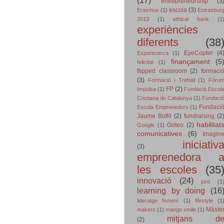
entrepreneurship
(3
escola
(3)
Erasmus
(1)
Estrasbur
2013
(1)
ethical bank
(1
experiències
diferents
(38
EyeCopter
(4
Exporecerca
(1)
finançament
(5
felicitat
(1)
flipped classroom
(2)
formaci
(3)
Formació i Treball
(1)
Fòru
FP
(2)
Impulsa
(1)
Fundació Escol
Cristiana de Catalunya
(1)
Fundaci
Fundaci
Escola Emprenedors
(1)
Jaume Bofill
(2)
fundraising
(2
habilitat
Goteo
(2)
Google
(1)
comunicatives
(6)
Imagin
iniciativ
(3)
emprenedora 
les escoles
(35
innovació
(24)
jord
(1
learning by doing
(16
lideratge femení
(1)
lifestyle
(1
Màste
makers
(1)
mango smile
(1)
mitjans d
(2)