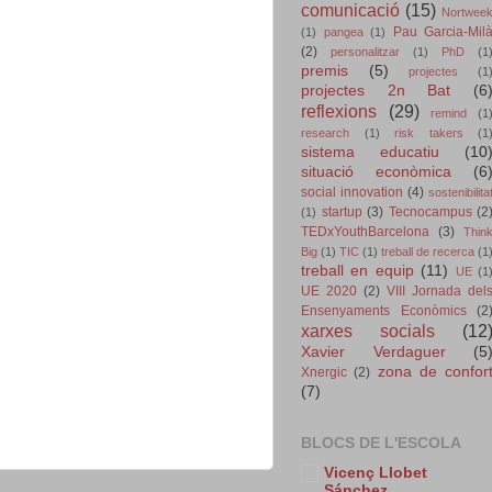
comunicació
(15)
Nortwee
Pau Garcia-Mil
(1)
pangea
(1)
(2)
personalitzar
(1)
PhD
(1
premis
(5)
projectes
(1
projectes 2n Bat
(6
reflexions
(29)
remind
(1
research
(1)
risk takers
(1
sistema educatiu
(10
situació econòmica
(6
social innovation
(4)
sostenibilita
startup
(3)
Tecnocampus
(2
(1)
TEDxYouthBarcelona
(3)
Thin
Big
(1)
TIC
(1)
treball de recerca
(1
treball en equip
(11)
UE
(1
UE 2020
(2)
VIII Jornada del
Ensenyaments Econòmics
(2
xarxes socials
(12
Xavier Verdaguer
(5
zona de confor
Xnergic
(2)
(7)
BLOCS DE L'ESCOLA
Vicenç Llobet
Sánchez