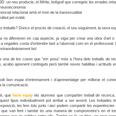
3D un nou producte, el iWrite, bolígraf que corregeix les errades orto
a neuroeconomia
ivencial relacionat amb el món de la transexualitat
futbol pel mòbil.
 treballs? Doncs el procés de creació, el seu seguiment, la seva exp
a no difereixen en cap aspecte, ja sigui per crear una obra d'art o 
, a vegades costa d'entendre tant a l'alumnat com en el professorat.
 extraordinàriament bo!
s una de les coses que "em posa" més a l'hora dels treballs de re
, acabo aprenent continguts però també noves habilitas i actituds en
lt bon espai d'entrenament i d'aprenentatge per millorar el con
 a la comunicació.
dir, que
facin equip
els alumnes que compartim treball de recerca.
quest tipus individualment pot arribar a ser avorrit. Les trobades ini
'exposició, les fem tots junts i així podem compartir les experièncie
que van fent i també és una manera de comprometre's en el treball
nera que és pública entre ells. També es fa un bloc, on anar expos