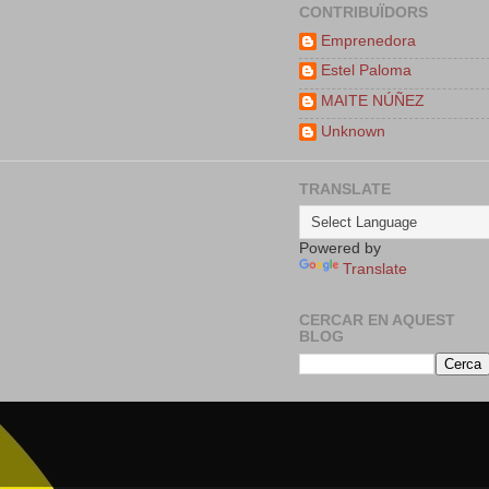
CONTRIBUÏDORS
Emprenedora
Estel Paloma
MAITE NÚÑEZ
Unknown
TRANSLATE
Powered by
Translate
CERCAR EN AQUEST
BLOG