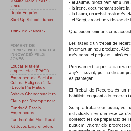
Making More Health -
- el Jaume, prototipant amb una 
tancat -
- la Irene, documentant sobre l
Repte Emprèn
- la Laura, un treball molt més v
- el Sergi, creant un videojoc de 
Start Up School - tancat
-
Think Big - tancat -
Què poden tenir en comú aquests
Les fases d'un treball de recerc
FOMENT DE
inventant un nou producte. Això
L'EMPRENEDORIA I LA
INNOVACIÓ PELS
més sobre el projecte: i això és
JOVES
Educar el talent
Precisament, aquesta darrera é
emprenedor (FPdGi)
any? I sovint, per no dir sempre
Emprenedoria Social a
es plantegen.
Cultura Religiosa 1 Bat
(Escola Pia Mataró)
El Treball de Recerca és un mo
Ashoka Changesmakers
habilitats en quant a la recerca i
Claus per Bioemprendre
Sempre treballo en equip, vull 
Fundació Escola
Emprenedors
individuals i fer una recerca d'a
sobretot, les de preparació de l
Fundació del Món Rural
puguem valorar els progressos 
Kit Joves Emprenedors
comparteixen en el Drive, de ma