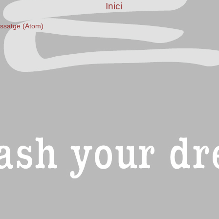
Inici
issatge (Atom)