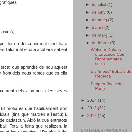
gràfiques
►
de juliol
(1)
►
de juny
(6)
►
de maig
(2)
►
d’abril
(2)
osició,...
►
de març
(1)
▼
de febrer
(3)
per fer un descobriment científic o
 És l'alumnat el que acabarà sabent
Webinar Debats
d'Educació:Com
l’aprenentatge
socia...
cerca: què aprendré de nou aquest
Els "meus" treballs de
 front dels nous reptes que es ells
Recerca
Pangea (by Ivette
Paul)
eixement dels alumnes i les seves
►
2014
(14)
►
2013
(31)
 El motiu és que habitualment són
cials (fins que marxen a l'estiu) i,
►
2012
(45)
s de cadascun. Això fa que entretots
. Tota la feina que realitzen, la
ENTRADES POPULARS
ant les vivències i l'evolució del