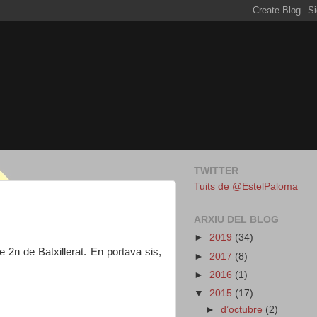
TWITTER
Tuits de @EstelPaloma
ARXIU DEL BLOG
►
2019
(34)
2n de Batxillerat. En portava sis,
►
2017
(8)
►
2016
(1)
▼
2015
(17)
►
d’octubre
(2)