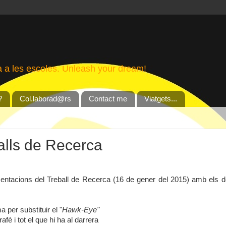
a a les escoles. Unleash your dream!
?
Col.laborad@rs
Contact me
Viatgets...
alls de Recerca
tacions del Treball de Recerca (16 de gener del 2015) amb els de 
a per substituir el "
Hawk-Eye"
afè i tot el que hi ha al darrera