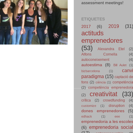
assessment meetings!
ETIQUETES
2019
(31
2017
(6)
actituds
emprenedores
(53)
Alexandra Etel
(2
Alfons Cornella
(4
autoconeixement
(4
autoestima
(8)
Bill Aulet
(1
canv
bizbarcelona
(1)
paradigma
(15)
captació d
fons
(2)
competènci
ciència
(1)
(2)
competència emprenedor
creativitat
(33
(2)
crítica
(2)
crowdfunding
(4
disruption
(4
customize
(1)
dones emprenedores
(5
edhack
(1)
eee
(1
emprenedoria a les escole
emprenedoria socia
(6)
(17)